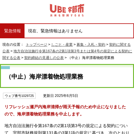
緊急情報
現在、緊急情報はありません
現在の位置：
トップページ
>
しごと・産業
>
募集・入札・契約
>
契約に関する
公表
>
地方自治法施行令第167条の2第1項第3号または第4号の規定による契約に
関する公表
>
契約締結の見通しの公表
> （中止）海岸漂着物処理業務
（中止）海岸漂着物処理業務
更新日 2025年6月5日
ウェブ番号1029725
リフレッシュ瀬戸内海岸清掃が雨天予報のため中止になりました
ので、海岸漂着物処理業務を中止します。
地方自治法施行令第167条の2第1項第3号の規定による契約につい
て、宇部市財務規則第131条の3第1項の規定に基づき、次のとおり