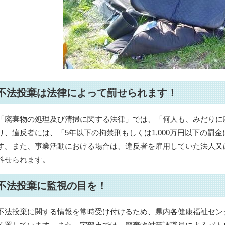
不法投棄は法律によって罰せられます！
「廃棄物の処理及び清掃に関する法律」では、「何人も、みだりに
り、違反者には、「5年以下の拘禁刑もしくは1,000万円以下の罰
す。また、事業活動における場合は、違反者を雇用していた法人又
科せられます。
不法投棄に監視の目を！
不法投棄に関する情報を常時受け付けるため、県内各健康福祉セン