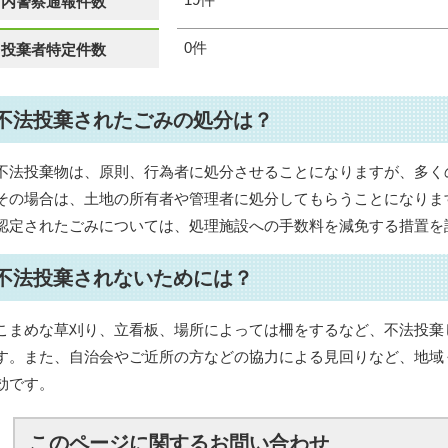
内警察通報件数
0件
投棄者特定件数
不法投棄されたごみの処分は？
不法投棄物は、原則、行為者に処分させることになりますが、多く
その場合は、土地の所有者や管理者に処分してもらうことになりま
認定されたごみについては、処理施設への手数料を減免する措置を
不法投棄されないためには？
こまめな草刈り、立看板、場所によっては柵をするなど、不法投棄
す。また、自治会やご近所の方などの協力による見回りなど、地域
効です。
このページに関する
お問い合わせ