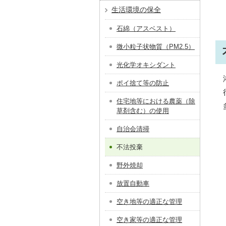
生活環境の保全
石綿（アスベスト）
微小粒子状物質（PM2.5）
光化学オキシダント
ポイ捨て等の防止
住宅地等における農薬（除
草剤含む）の使用
自治会清掃
不法投棄
野外焼却
放置自動車
空き地等の適正な管理
空き家等の適正な管理