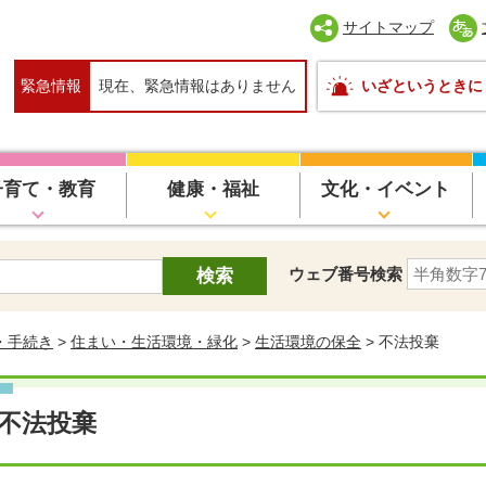
サイトマップ
緊急情報
現在、緊急情報はありません
いざというときに
子育て・教育
健康・福祉
文化・イベント
ウェブ番号検索
・手続き
>
住まい・生活環境・緑化
>
生活環境の保全
> 不法投棄
不法投棄