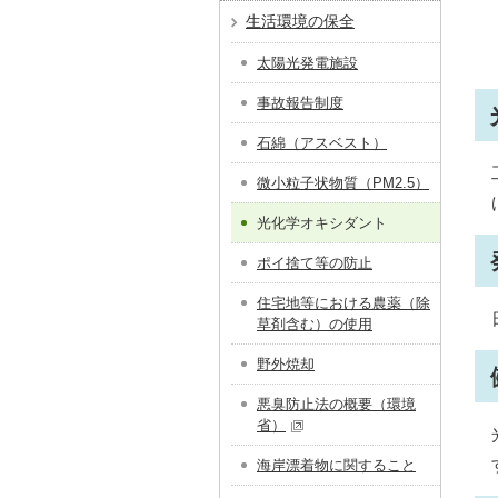
生活環境の保全
太陽光発電施設
事故報告制度
石綿（アスベスト）
微小粒子状物質（PM2.5）
光化学オキシダント
ポイ捨て等の防止
住宅地等における農薬（除
草剤含む）の使用
野外焼却
悪臭防止法の概要（環境
省）
海岸漂着物に関すること