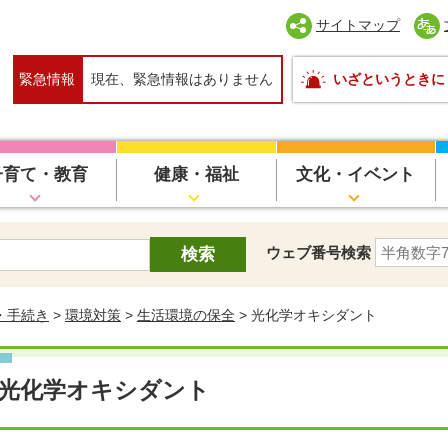
サイトマップ
緊急情報
現在、緊急情報はありません
いざというときに
子育て・教育
健康・福祉
文化・イベント
ウェブ番号検索
・手続き
>
環境対策
>
生活環境の保全
> 光化学オキシダント
光化学オキシダント