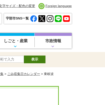
文字サイズ・配色の変更
Foreign language
宇部市SNS一覧
しごと・産業
市政情報
収集
>
ごみ収集日カレンダー
> 東岐波