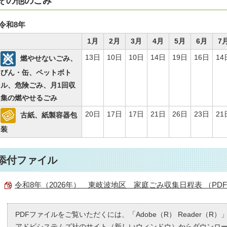
その他のごみ
令和8年
1月
2月
3月
4月
5月
6月
7
13日
10日
10日
14日
19日
16日
14
燃やせないごみ、
びん・缶、ペットボト
ル、危険ごみ、月1回収
集の燃やせるごみ
20日
17日
17日
21日
26日
23日
21
古紙、紙製容器包
装
添付ファイル
令和8年（2026年） 東岐波地区 家庭ごみ収集日程表 （PDF 2
PDFファイルをご覧いただくには、「Adobe（R） Reader（
アドビシステムズ社のサイト（新しいウィンドウ）
からダウンロ