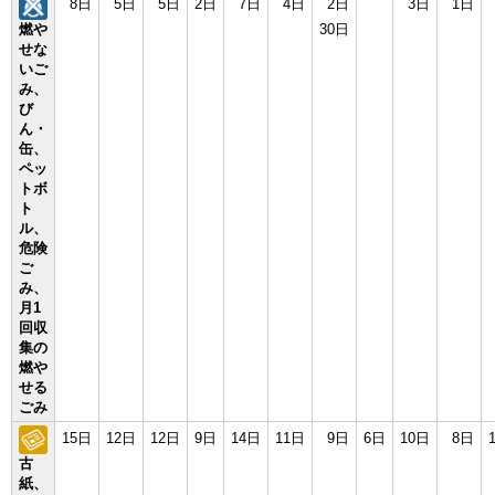
8日
5日
5日
2日
7日
4日
2日
3日
1日
燃や
30日
せな
いご
み、
び
ん・
缶、
ペッ
トボ
ト
ル、
危険
ご
み、
月1
回収
集の
燃や
せる
ごみ
15日
12日
12日
9日
14日
11日
9日
6日
10日
8日
古
紙、