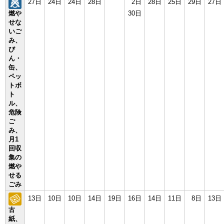
27日
24日
24日
28日
2日
28日
25日
29日
27日
燃や
30日
せな
いご
み、
び
ん・
缶、
ペッ
トボ
ト
ル、
危険
ご
み、
月1
回収
集の
燃や
せる
ごみ
13日
10日
10日
14日
19日
16日
14日
11日
8日
13日
古
紙、