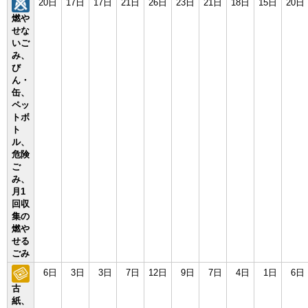
20日
17日
17日
21日
26日
23日
21日
18日
15日
20日
燃や
せな
いご
み、
び
ん・
缶、
ペッ
トボ
ト
ル、
危険
ご
み、
月1
回収
集の
燃や
せる
ごみ
6日
3日
3日
7日
12日
9日
7日
4日
1日
6日
古
紙、