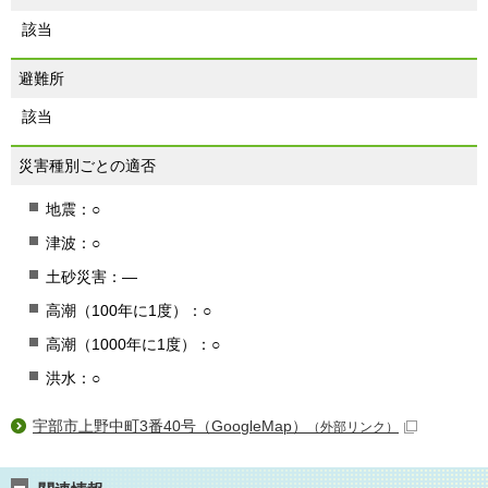
該当
避難所
該当
災害種別ごとの適否
地震：○
津波：○
土砂災害：―
高潮（100年に1度）：○
高潮（1000年に1度）：○
洪水：○
宇部市上野中町3番40号（GoogleMap）
（外部リンク）