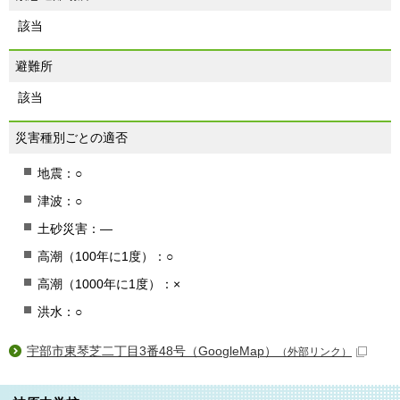
該当
避難所
該当
災害種別ごとの適否
地震：○
津波：○
土砂災害：―
高潮（100年に1度）：○
高潮（1000年に1度）：×
洪水：○
宇部市東琴芝二丁目3番48号（GoogleMap）
（外部リンク）