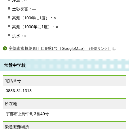
津波：○
土砂災害：―
高潮（100年に1度）：○
高潮（1000年に1度）：×
洪水：○
宇部市東梶返四丁目8番1号（GoogleMap）
（外部リンク）
常盤中学校
電話番号
0836-31-1313
所在地
宇部市上野中町3番40号
緊急避難場所