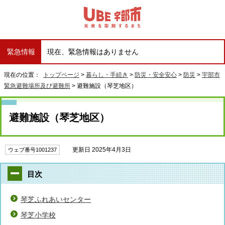
緊急情報
現在、緊急情報はありません
現在の位置：
トップページ
>
暮らし・手続き
>
防災・安全安心
>
防災
>
宇部市
緊急避難場所及び避難所
> 避難施設（琴芝地区）
避難施設（琴芝地区）
更新日 2025年4月3日
ウェブ番号1001237
目次
琴芝ふれあいセンター
琴芝小学校