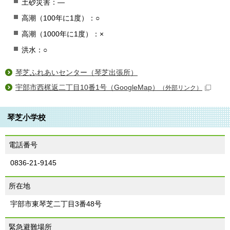
土砂災害：―
高潮（100年に1度）：○
高潮（1000年に1度）：×
洪水：○
琴芝ふれあいセンター（琴芝出張所）
宇部市西梶返二丁目10番1号（GoogleMap）
（外部リンク）
琴芝小学校
電話番号
0836-21-9145
所在地
宇部市東琴芝二丁目3番48号
緊急避難場所