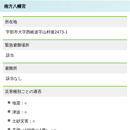
南方八幡宮
所在地
宇部市大字西岐波字山村後2473-1
緊急避難場所
該当
避難所
該当なし
災害種別ごとの適否
地震：○
津波：○
土砂災害：○