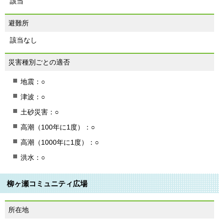
該当
避難所
該当なし
災害種別ごとの適否
地震：○
津波：○
土砂災害：○
高潮（100年に1度）：○
高潮（1000年に1度）：○
洪水：○
柳ヶ瀬コミュニティ広場
所在地