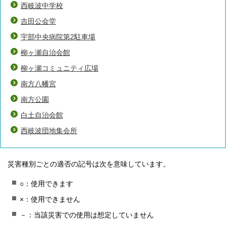
西岐波中学校
吉田公会堂
宇部中央病院第2駐車場
柳ヶ瀬自治会館
柳ヶ瀬コミュニティ広場
南方八幡宮
南方公園
白土自治会館
西岐波団地集会所
災害種別ごとの適否の記号は次を意味しています。
○：使用できます
×：使用できません
－：当該災害での使用は想定していません