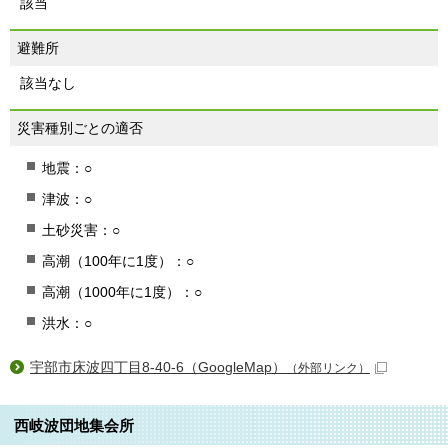
該当
避難所
該当なし
災害種別ごとの適否
地震：○
津波：○
土砂災害：○
高潮（100年に1度）：○
高潮（1000年に1度）：○
洪水：○
宇部市床波四丁目8-40-6（GoogleMap）
（外部リンク）
西岐波団地集会所