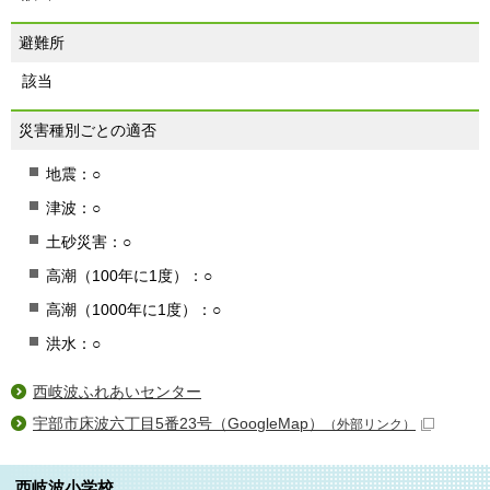
避難所
該当
災害種別ごとの適否
地震：○
津波：○
土砂災害：○
高潮（100年に1度）：○
高潮（1000年に1度）：○
洪水：○
西岐波ふれあいセンター
宇部市床波六丁目5番23号（GoogleMap）
（外部リンク）
西岐波小学校