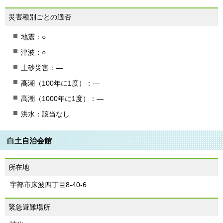
災害種別ごとの適否
地震：○
津波：○
土砂災害：―
高潮（100年に1度）：―
高潮（1000年に1度）：―
洪水：該当なし
白土自治会館
所在地
宇部市床波四丁目8-40-6
緊急避難場所