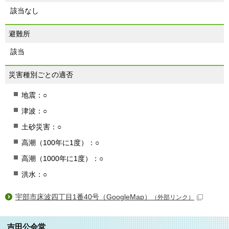
該当なし
避難所
該当
災害種別ごとの適否
地震：○
津波：○
土砂災害：○
高潮（100年に1度）：○
高潮（1000年に1度）：○
洪水：○
宇部市床波四丁目1番40号（GoogleMap）
（外部リンク）
吉田公会堂