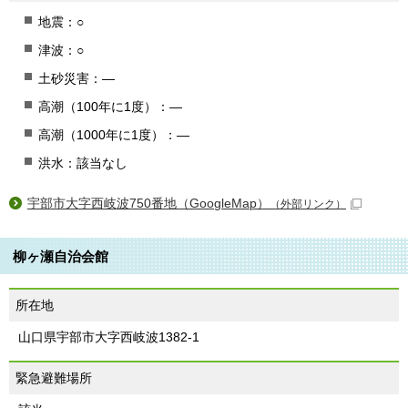
地震：○
津波：○
土砂災害：―
高潮（100年に1度）：―
高潮（1000年に1度）：―
洪水：該当なし
宇部市大字西岐波750番地（GoogleMap）
（外部リンク）
柳ヶ瀬自治会館
所在地
山口県宇部市大字西岐波1382-1
緊急避難場所