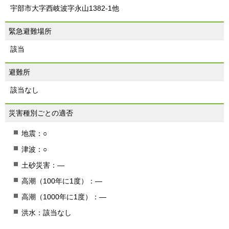
宇部市大字西岐波字永山1382-1他
緊急避難場所
該当
避難所
該当なし
災害種別ごとの適否
地震：○
津波：○
土砂災害：―
高潮（100年に1度）：―
高潮（1000年に1度）：―
洪水：該当なし