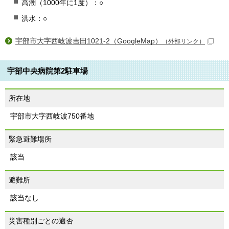
高潮（1000年に1度）：○
洪水：○
宇部市大字西岐波吉田1021-2（GoogleMap）
（外部リンク）
宇部中央病院第2駐車場
所在地
宇部市大字西岐波750番地
緊急避難場所
該当
避難所
該当なし
災害種別ごとの適否