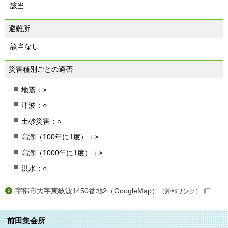
該当
避難所
該当なし
災害種別ごとの適否
地震：×
津波：○
土砂災害：○
高潮（100年に1度）：×
高潮（1000年に1度）：×
洪水：○
宇部市大字東岐波1450番地2（GoogleMap）
（外部リンク）
前田集会所