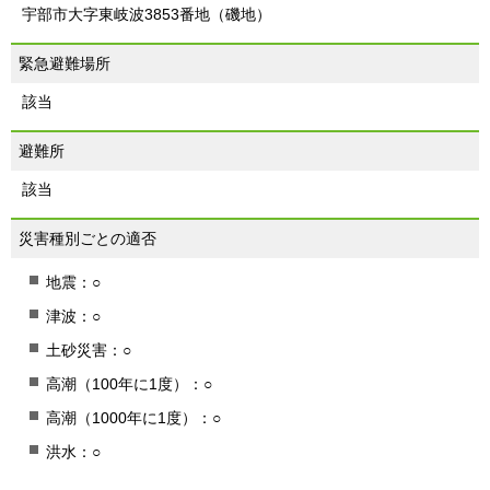
宇部市大字東岐波3853番地（磯地）
緊急避難場所
該当
避難所
該当
災害種別ごとの適否
地震：○
津波：○
土砂災害：○
高潮（100年に1度）：○
高潮（1000年に1度）：○
洪水：○