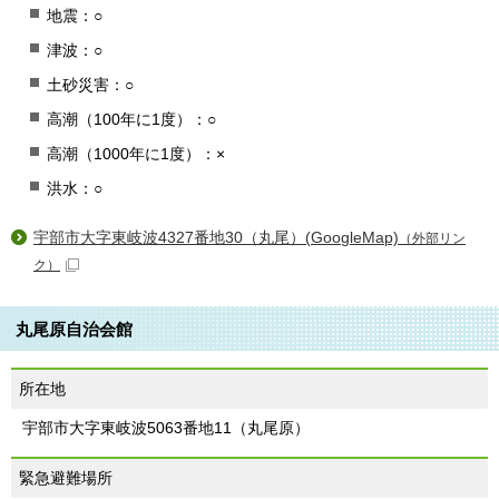
地震：○
津波：○
土砂災害：○
高潮（100年に1度）：○
高潮（1000年に1度）：×
洪水：○
宇部市大字東岐波4327番地30（丸尾）(GoogleMap)
（外部リン
ク）
丸尾原自治会館
所在地
宇部市大字東岐波5063番地11（丸尾原）
緊急避難場所