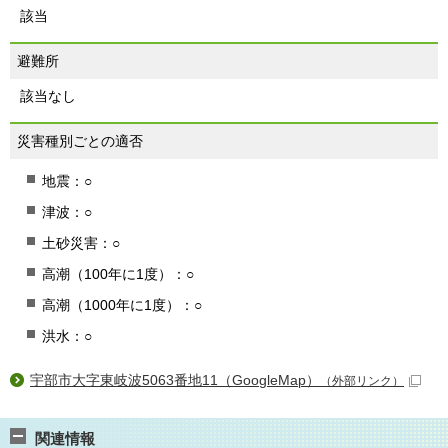
該当
避難所
該当なし
災害種別ごとの適否
地震：○
津波：○
土砂災害：○
高潮（100年に1度）：○
高潮（1000年に1度）：○
洪水：○
宇部市大字東岐波5063番地11（GoogleMap）
（外部リンク）
関連情報