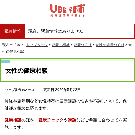
緊急情報
現在、緊急情報はありません
現在の位置：
トップページ
>
健康・福祉
>
健康づくり
>
女性の健康づくり
> 女
性の健康相談
女性の健康相談
更新日 2026年5月22日
ウェブ番号1029508
月経や更年期など女性特有の健康課題の悩みや不調について、保
健師が相談に応じます。
健康相談
のほか、
健康チェック
や
講話
などご希望に合わせてを実
施します。