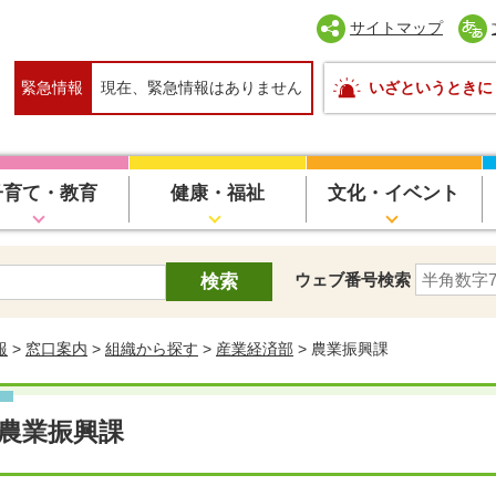
サイトマップ
緊急情報
現在、緊急情報はありません
いざというときに
子育て・教育
健康・福祉
文化・イベント
ウェブ番号検索
報
>
窓口案内
>
組織から探す
>
産業経済部
> 農業振興課
農業振興課