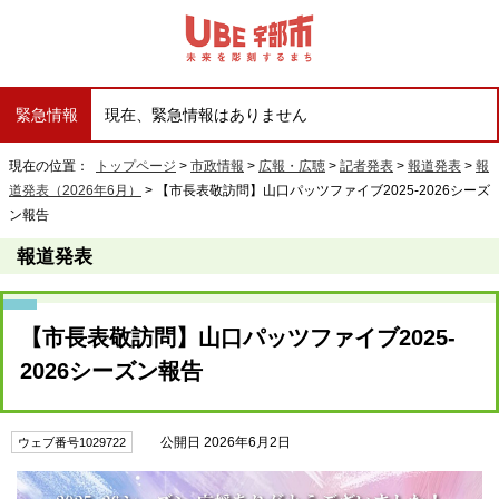
緊急情報
現在、緊急情報はありません
現在の位置：
トップページ
>
市政情報
>
広報・広聴
>
記者発表
>
報道発表
>
報
道発表（2026年6月）
> 【市⻑表敬訪問】⼭⼝パッツファイブ2025-2026シーズ
ン報告
報道発表
【市⻑表敬訪問】⼭⼝パッツファイブ2025-
2026シーズン報告
公開日 2026年6月2日
ウェブ番号1029722