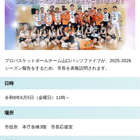
プロバスケットボールチーム⼭⼝パッツファイブが、2025-2026
シーズン報告をするため、市⻑を表敬訪問されます。
日時
令和8年6⽉5⽇（金曜⽇）11時～
場所
市役所 本庁舎棟3階 市⻑応接室