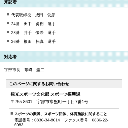
来訪者
代表取締役 成⽥ 俊彦
24番 ⽥中 勇樹 選⼿
28番 井手 優希 選⼿
36番 榎田 拓真 選⼿
対応者
宇部市⻑ 篠﨑 圭⼆
このページに関する
お問い合わせ
観光スポーツ文化部 スポーツ振興課
〒755-8601 宇部市常盤町一丁目7番1号
スポーツの振興、スポーツ団体、体育施設に関すること
電話番号：0836-34-8614 ファクス番号：0836-22-
6083