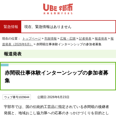
緊急情報
現在、緊急情報はありません
現在の位置：
トップページ
>
市政情報
>
広報・広聴
>
記者発表
>
報道発表
>
報
道発表（2026年6月）
> 赤間硯仕事体験インターンシップの参加者募集
報道発表
赤間硯仕事体験インターンシップの参加者募
集
公開日 2026年6月23日
ウェブ番号1029644
宇部市では、国の伝統的工芸品に指定されている赤間硯の後継者
発掘と、地域おこし協力隊への応募のきっかけづくりを目的とし