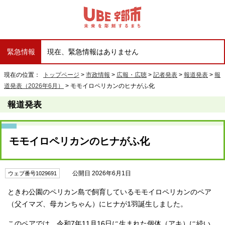
緊急情報
現在、緊急情報はありません
現在の位置：
トップページ
>
市政情報
>
広報・広聴
>
記者発表
>
報道発表
>
報
道発表（2026年6月）
> モモイロペリカンのヒナがふ化
報道発表
モモイロペリカンのヒナがふ化
公開日 2026年6月1日
ウェブ番号1029691
ときわ公園のペリカン島で飼育しているモモイロペリカンのペア
（父イマズ、母カンちゃん）にヒナが1羽誕生しました。
このペアでは、令和7年11月16日に生まれた個体（アキ）に続い