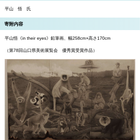
平山 悟 氏
寄附内容
平山悟《in their eyes》鉛筆画、幅258cm×高さ170cm
（第78回山口県美術展覧会 優秀賞受賞作品）