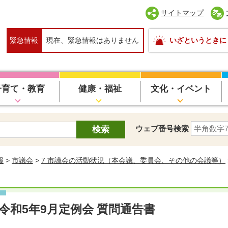
サイトマップ
緊急情報
現在、緊急情報はありません
いざというときに
子育て・教育
健康・福祉
文化・イベント
ウェブ番号検索
報
>
市議会
>
7 市議会の活動状況（本会議、委員会、その他の会議等）
令和5年9月定例会 質問通告書