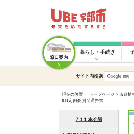
暮らし・手続き
窓口案内
サイト内検索
現在の位置：
トップページ
>
市政情
9月定例会 質問通告書
7-1-1 本会議