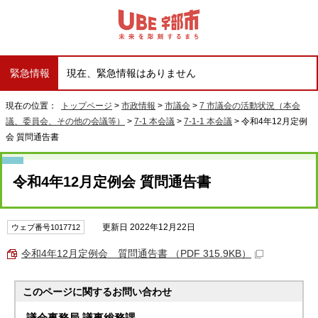
緊急情報
現在、緊急情報はありません
現在の位置：
トップページ
>
市政情報
>
市議会
>
7 市議会の活動状況（本会
議、委員会、その他の会議等）
>
7-1 本会議
>
7-1-1 本会議
> 令和4年12月定例
会 質問通告書
令和4年12月定例会 質問通告書
更新日 2022年12月22日
ウェブ番号1017712
令和4年12月定例会 質問通告書 （PDF 315.9KB）
このページに関する
お問い合わせ
議会事務局 議事総務課