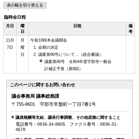
表の幅を切り替える
臨時会日程
月日
曜
日程
備
日
考
11月
月
午前10時本会議開会
7日
曜
会期の決定
日
議案第90号について…（総合審議）
議案第90号 令和4年度宇部市一般会
計補正予算（第8回）
このページに関する
お問い合わせ
議会事務局 議事総務課
〒755-8601 宇部市常盤町一丁目7番1号
議員報酬等支給、議長行事調整、その他庶務に関すること
電話番号：0836-34-8805 ファクス番号：0836-31-
4678