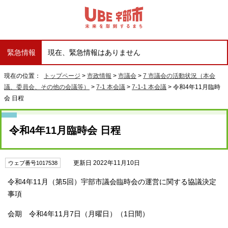
緊急情報
現在、緊急情報はありません
現在の位置：
トップページ
>
市政情報
>
市議会
>
7 市議会の活動状況（本会
議、委員会、その他の会議等）
>
7-1 本会議
>
7-1-1 本会議
> 令和4年11月臨時
会 日程
令和4年11月臨時会 日程
更新日 2022年11月10日
ウェブ番号1017538
令和4年11月（第5回）宇部市議会臨時会の運営に関する協議決定
事項
会期 令和4年11月7日（月曜日）（1日間）