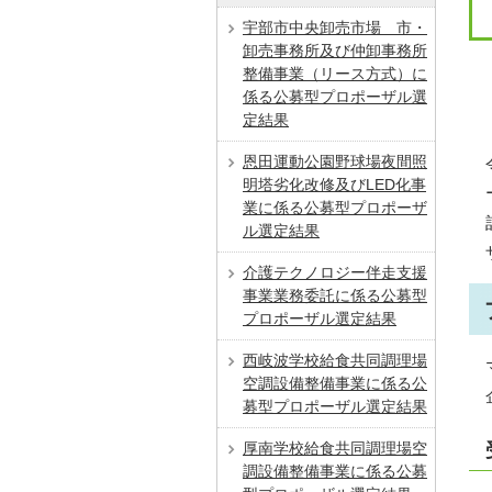
宇部市中央卸売市場 市・
卸売事務所及び仲卸事務所
整備事業（リース方式）に
係る公募型プロポーザル選
定結果
恩田運動公園野球場夜間照
明塔劣化改修及びLED化事
業に係る公募型プロポーザ
ル選定結果
介護テクノロジー伴走支援
事業業務委託に係る公募型
プロポーザル選定結果
西岐波学校給食共同調理場
空調設備整備事業に係る公
募型プロポーザル選定結果
厚南学校給食共同調理場空
調設備整備事業に係る公募