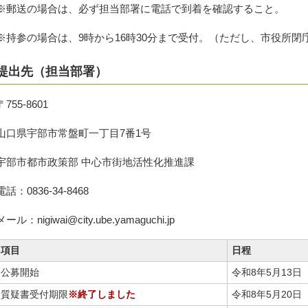
※郵送の場合は、必ず担当部署に電話で到着を確認すること。
※持参の場合は、9時から16時30分まで受付。（ただし、市役所閉
提出先（担当部署）
〒755-8601
山口県宇部市常盤町一丁目7番1号
宇部市都市政策部 中心市街地活性化推進課
電話：0836-34-8468
メール：nigiwai@city.ube.yamaguchi.jp
項目
日程
公募開始
令和8年5月13日
質疑書受付期限
※終了しました
令和8年5月20日