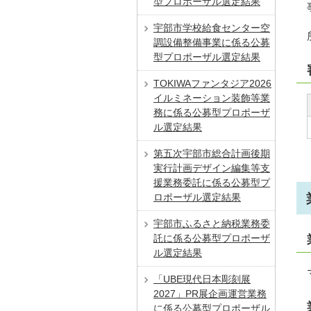
型プロポーザル選定結果
宇部市学校給食センター空
調設備整備事業に係る公募
型プロポーザル選定結果
TOKIWAファンタジア2026
イルミネーション装飾等業
務に係る公募型プロポーザ
ル選定結果
第五次宇部市総合計画後期
実行計画デザイン編集等支
援業務委託に係る公募型プ
ロポーザル選定結果
宇部市ふるさと納税業務委
託に係る公募型プロポーザ
ル選定結果
「UBE現代日本彫刻展
2027」PR展企画運営業務
に係る公募型プロポーザル