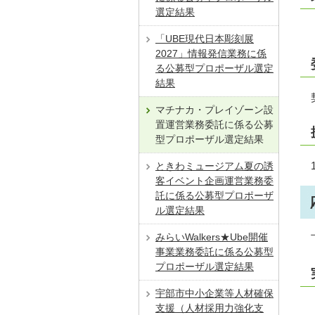
選定結果
「UBE現代日本彫刻展
2027」情報発信業務に係
る公募型プロポーザル選定
結果
マチナカ・プレイゾーン設
置運営業務委託に係る公募
型プロポーザル選定結果
ときわミュージアム夏の誘
客イベント企画運営業務委
託に係る公募型プロポーザ
ル選定結果
みらいWalkers★Ube開催
事業業務委託に係る公募型
プロポーザル選定結果
宇部市中小企業等人材確保
支援（人材採用力強化支