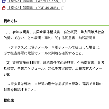
【様式8】質問書 （Word 15.3KB）
【様式8】質問書 （PDF 49.3KB）
提出方法
（1）参加表明書、共同企業体構成書、会社概要、暴力団等反社会
的勢力でないことの表明・確約に関する同意書、納税証明書
→ファクス又は電子メール ※電子メールで提出した場合は、
必ず担当部署に電話でメールの到着を確認すること。
（2）業務実施体制調書、統括責任者の経歴書、企画提案書、参考
見積書、事業スケジュール、類似事業実績書、広報素材のイメー
ジ図
→持参又は郵送 ※郵送の場合は必ず担当部署に電話で書類の
到着を確認すること。
提出先