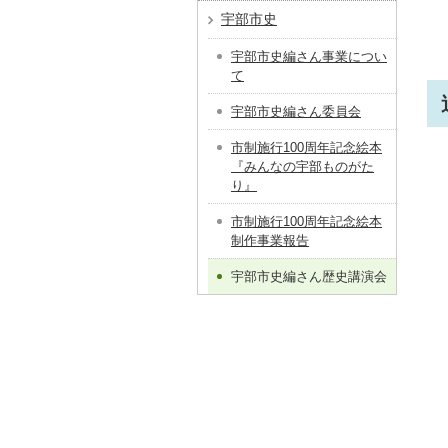
宇部市史
宇部市史編さん事業につい
て
宇部市史編さん委員会
市制施行100周年記念絵本
『みんなの宇部ものがた
り』
市制施行100周年記念絵本
制作事業報告
宇部市史編さん歴史講演会