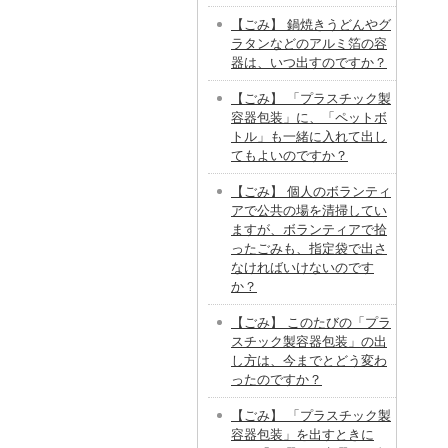
【ごみ】 鍋焼きうどんやグ
ラタンなどのアルミ箔の容
器は、いつ出すのですか？
【ごみ】 「プラスチック製
容器包装」に、「ペットボ
トル」も一緒に入れて出し
てもよいのですか？
【ごみ】 個人のボランティ
アで公共の場を清掃してい
ますが、ボランティアで拾
ったごみも、指定袋で出さ
なければいけないのです
か？
【ごみ】 このたびの「プラ
スチック製容器包装」の出
し方は、今までとどう変わ
ったのですか？
【ごみ】 「プラスチック製
容器包装」を出すときに