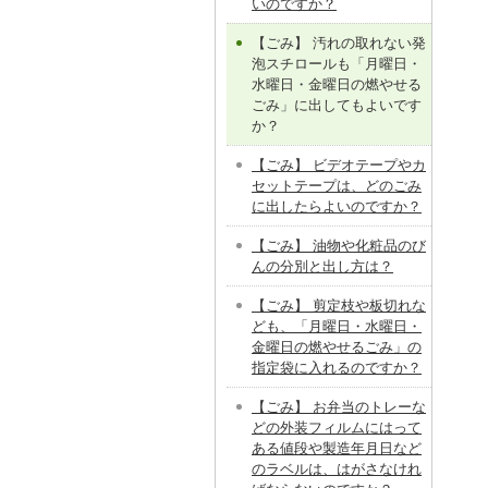
いのですか？
【ごみ】 汚れの取れない発
泡スチロールも「月曜日・
水曜日・金曜日の燃やせる
ごみ」に出してもよいです
か？
【ごみ】 ビデオテープやカ
セットテープは、どのごみ
に出したらよいのですか？
【ごみ】 油物や化粧品のび
んの分別と出し方は？
【ごみ】 剪定枝や板切れな
ども、「月曜日・水曜日・
金曜日の燃やせるごみ」の
指定袋に入れるのですか？
【ごみ】 お弁当のトレーな
どの外装フィルムにはって
ある値段や製造年月日など
のラベルは、はがさなけれ