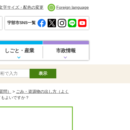
文字サイズ・配色の変更
Foreign language
宇部市SNS一覧
しごと・産業
市政情報
質問）
>
ごみ・資源物の出し方（よく
てもよいですか？