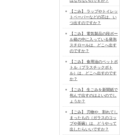
ばならないのですか？
【ごみ】 ラップやトイレッ
トペーパーなどの芯は、い
つ出すのですか？
【ごみ】 電気製品の段ボー
ル箱の中に入っている発泡
スチロールは、どこへ出す
のですか？
【ごみ】 食用油のペットボ
トル（プラスチックボト
ル）は、どこへ出すのです
か？
【ごみ】 生ごみを新聞紙で
包んで出すのはよいのでし
ょうか？
【ごみ】 刃物や、割れてし
まったもの（ガラスのコッ
プや茶碗）は、どうやって
出したらいいですか？