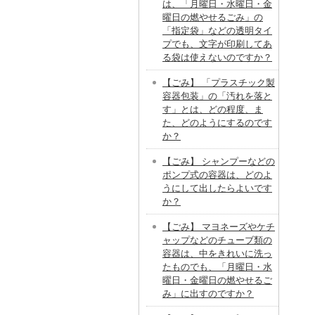
は、「月曜日・水曜日・金
曜日の燃やせるごみ」の
「指定袋」などの透明タイ
プでも、文字が印刷してあ
る袋は使えないのですか？
【ごみ】 「プラスチック製
容器包装」の「汚れを落と
す」とは、どの程度、ま
た、どのようにするのです
か？
【ごみ】 シャンプーなどの
ポンプ式の容器は、どのよ
うにして出したらよいです
か？
【ごみ】 マヨネーズやケチ
ャップなどのチューブ類の
容器は、中をきれいに洗っ
たものでも、「月曜日・水
曜日・金曜日の燃やせるご
み」に出すのですか？