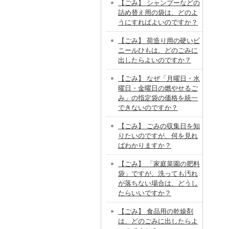
【ごみ】 シャンプーなどの
詰め替え用の袋は、どのよ
うにすればよいのですか？
【ごみ】 荷造り用の硬いビ
ニールひもは、どのごみに
出したらよいのですか？
【ごみ】 なぜ「月曜日・水
曜日・金曜日の燃やせるご
み」の指定袋の価格を統一
できないのですか？
【ごみ】 ごみの収集日を知
りたいのですが、何を見れ
ばわかりますか？
【ごみ】 「家庭菜園の肥料
袋」ですが、洗っても汚れ
が落ちない場合は、どうし
たらいいですか？
【ごみ】 食品用の乾燥剤
は、どのごみに出したらよ