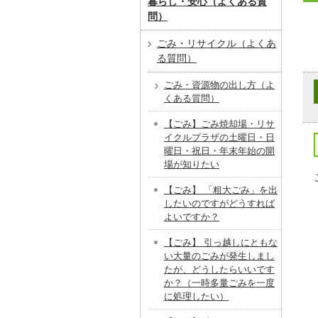
暮らし・安心（よくある質
問）
ごみ・リサイクル（よくあ
る質問）
ごみ・資源物の出し方（よ
くある質問）
【ごみ】ごみ焼却場・リサ
イクルプラザの土曜日・日
曜日・祝日・年末年始の開
場が知りたい
【ごみ】 「粗大ごみ」を出
したいのですがどうすれば
よいですか？
【ごみ】 引っ越しにともな
い大量のごみが発生しまし
たが、どうしたらいいです
か？（一時多量ごみを一度
に処理したい）