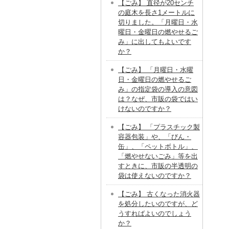
【ごみ】 直径が20センチ
の庭木を長さ1メートルに
切りました。「月曜日・水
曜日・金曜日の燃やせるご
み」に出してもよいです
か？
【ごみ】 「月曜日・水曜
日・金曜日の燃やせるご
み」の指定袋の導入の意図
は？なぜ、市販の袋ではい
けないのですか？
【ごみ】 「プラスチック製
容器包装」や、「びん・
缶」、「ペットボトル」、
「燃やせないごみ」等を出
すときに、市販の半透明の
袋は使えないのですか？
【ごみ】 古くなった消火器
を処分したいのですが、ど
うすればよいのでしょう
か？