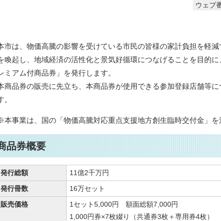
ウェブ番
本市は、物価高騰の影響を受けている市民の皆様の家計負担を軽減
を喚起し、地域経済の活性化と景気好循環につなげることを目的に
レミアム付商品券」を発行します。
本商品券の販売に先立ち、本商品券が使用できる参加登録店舗等に
す。
※本事業は、国の「物価高騰対応重点支援地方創生臨時交付金」を
商品券概要
発行総額
11億2千万円
発行冊数
16万セット
販売価格
1セット5,000円 額面総額7,000円
1,000円券×7枚綴り（共通券3枚＋専用券4枚）