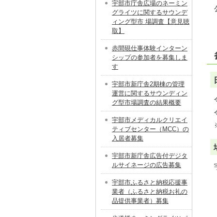
宇部市庁舎広場のネーミン
グライツに関するサウンデ
ィング型市 場調査【意見聴
取】
赤間硯仕事体験インターン
シップの参加者を募集しま
す
宇部市新庁舎2期棟の管理
運営に関するサウンディン
グ型市場調査の結果概要
宇部市メディカルクリエイ
ティブセンター（MCC）の
入居者募集
宇部市新庁舎広告付デジタ
ルサイネージの広告募集
宇部市ふるさと納税応援事
業者（ふるさと納税お礼の
品提供事業者）募集