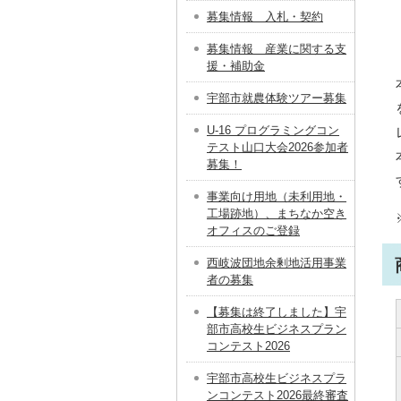
募集情報 入札・契約
募集情報 産業に関する支
援・補助金
宇部市就農体験ツアー募集
U-16 プログラミングコン
テスト山口大会2026参加者
募集！
事業向け⽤地（未利⽤地・
⼯場跡地）、まちなか空き
オフィスのご登録
西岐波団地余剰地活用事業
者の募集
【募集は終了しました】宇
部市高校生ビジネスプラン
コンテスト2026
宇部市高校生ビジネスプラ
ンコンテスト2026最終審査