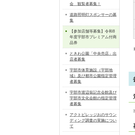
会 観覧者募集！
道路照明灯スポンサーの募
集
【参加店舗等募集】令和8
年度宇部市プレミアム付商
品券
ときわ公園「中央売店」出
店者募集
宇部市体育施設（宇部地
域）及び都市公園指定管理
者募集
宇部市渡辺翁記念会館及び
宇部市文化会館の指定管理
者募集
アクトビレッジおのサウン
ディング調査の実施につい
て