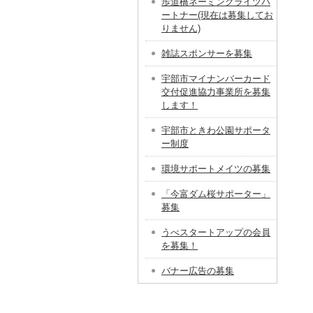
歩道橋ネーミングライツパ
ートナー(現在は募集してお
りません)
雑誌スポンサーを募集
宇部市マイナンバーカード
交付促進協力事業所を募集
します！
宇部市ときわ公園サポータ
ー制度
環境サポートメイツの募集
「今富ダム桜サポーター」
募集
うべスタートアップの会員
を募集！
バナー広告の募集