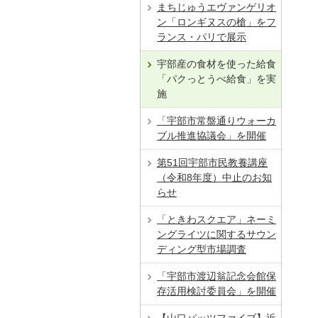
まちじゅうエヴァンゲリオ
ン「ロンギヌスの槍」をフ
ランス・パリで展示
宇部産の食材を使った給食
「パクっとうべ給食」を実
施
「宇部市常盤通りウォーカ
ブル推進協議会」を開催
第51回宇部市民教養講座
（令和8年度）中止のお知
らせ
「ときわスクエア」ネーミ
ングライツに関するサウン
ディング型市場調査
「宇部市渡辺翁記念会館保
存活用検討委員会」を開催