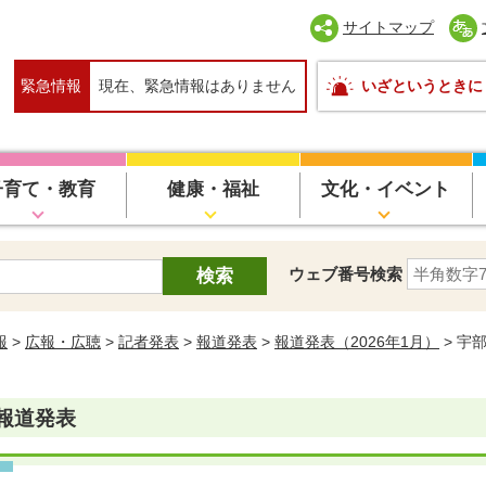
サイトマップ
緊急情報
現在、緊急情報はありません
いざというときに
子育て・教育
健康・福祉
文化・イベント
ウェブ番号検索
報
>
広報・広聴
>
記者発表
>
報道発表
>
報道発表（2026年1月）
> 宇
報道発表