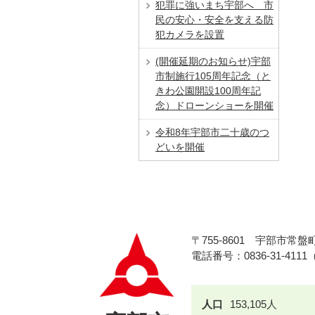
犯罪に強いまち宇部へ 市
民の安心・安全を支える防
犯カメラを設置
(開催延期のお知らせ)宇部
市制施行105周年記念（と
きわ公園開設100周年記
念）ドローンショーを開催
令和8年宇部市二十歳のつ
どいを開催
〒755-8601
宇部市常盤町
電話番号：0836-31-411
人口
153,105人