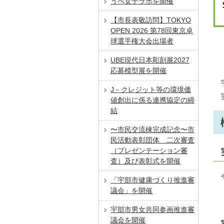
うべ女子ラボを開催
【市長表敬訪問】TOKYO
OPEN 2026 第78回東京卓
球選手権大会出場者
UBE現代日本彫刻展2027
応募模型展を開催
J－クレジット等の環境価
値創出に係る連携協定の締
結
〜市⺠交流棟完成記念〜市
⺠活動表彰団体 二次審査
（プレゼンテーション審
査）及び表彰式を開催
「宇部市健康づくり推進審
議会」を開催
宇部市男女共同参画推進審
議会を開催