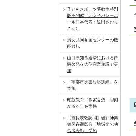
子どもスポーツ夢教室特別
版を開催（元女子バレーボ
ール日本代表：迫田さおり
さん）
男女共同参画センターの機
能移転
山口県知事選挙における街
頭啓発を⼤型商業施設で実
施
「宇部市災害対応訓練」を
実施
彫刻教育（作家交流・彫刻
かるた）を実施
【市長表敬訪問】岩戸神楽
舞保存顕彰会「地域文化功
労者表彰」受彰