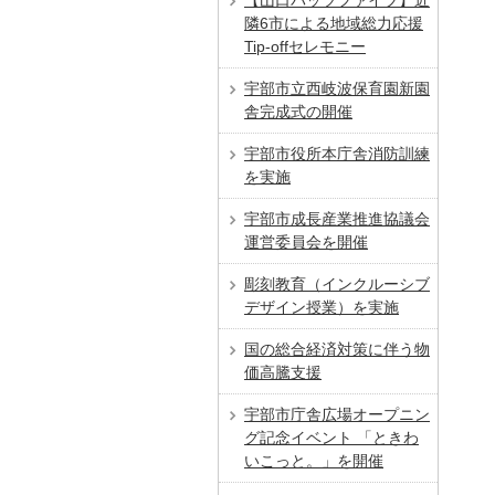
【山口パッツファイブ】近
隣6市による地域総力応援
Tip-offセレモニー
宇部市立西岐波保育園新園
舎完成式の開催
宇部市役所本庁舎消防訓練
を実施
宇部市成長産業推進協議会
運営委員会を開催
彫刻教育（インクルーシブ
デザイン授業）を実施
国の総合経済対策に伴う物
価高騰支援
宇部市庁舎広場オープニン
グ記念イベント 「ときわ
いこっと。」を開催