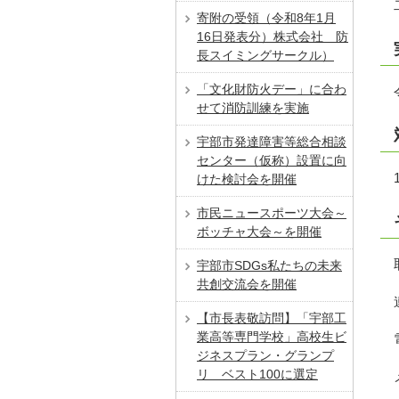
寄附の受領（令和8年1月
16日発表分）株式会社 防
長スイミングサークル）
「⽂化財防⽕デー」に合わ
せて消防訓練を実施
宇部市発達障害等総合相談
センター（仮称）設置に向
けた検討会を開催
市民ニュースポーツ大会～
ボッチャ大会～を開催
宇部市SDGs私たちの未来
共創交流会を開催
【市長表敬訪問】「宇部工
業高等専門学校」高校生ビ
ジネスプラン・グランプ
リ ベスト100に選定