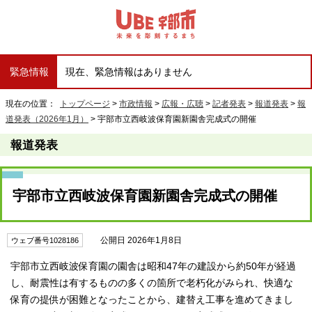
緊急情報
現在、緊急情報はありません
現在の位置：
トップページ
>
市政情報
>
広報・広聴
>
記者発表
>
報道発表
>
報
道発表（2026年1月）
> 宇部市立西岐波保育園新園舎完成式の開催
報道発表
宇部市立西岐波保育園新園舎完成式の開催
公開日 2026年1月8日
ウェブ番号1028186
宇部市立西岐波保育園の園舎は昭和47年の建設から約50年が経過
し、耐震性は有するものの多くの箇所で老朽化がみられ、快適な
保育の提供が困難となったことから、建替え工事を進めてきまし