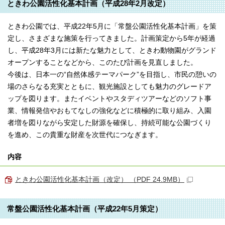
ときわ公園活性化基本計画（平成28年2月改定）
ときわ公園では、平成22年5月に「常盤公園活性化基本計画」を策
定し、さまざまな施策を行ってきました。計画策定から5年が経過
し、平成28年3月には新たな魅力として、ときわ動物園がグランド
オープンすることなどから、このたび計画を見直しました。
今後は、日本一の“自然体感テーマパーク”を目指し、市民の憩いの
場のさらなる充実とともに、観光施設としても魅力のグレードア
ップを図ります。またイベントやスタディツアーなどのソフト事
業、情報発信やおもてなしの強化などに積極的に取り組み、入園
者増を図りながら安定した財源を確保し、持続可能な公園づくり
を進め、この貴重な財産を次世代につなぎます。
内容
ときわ公園活性化基本計画（改定） （PDF 24.9MB）
常盤公園活性化基本計画（平成22年5月策定）