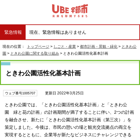
緊急情報
現在、緊急情報はありません
現在の位置：
トップページ
>
しごと・産業
>
都市計画・景観・緑化
>
ときわ公
園
>
ときわ公園に関する取り組み
> ときわ公園活性化基本計画
ときわ公園活性化基本計画
更新日 2022年3月25日
ウェブ番号1005707
ときわ公園では、「ときわ公園活性化基本計画」と「ときわ公
園 緑と花の計画」の計画期間が満了することに伴い、2つの計画
を融合させ、新たに「ときわ公園活性化基本計画（第三次）」を
策定しました。今後は、市民の憩いの場と観光交流拠点の両立を
実現するとともに、企業等が新たなビジネスにチャレンジできる