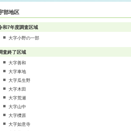
宇部地区
令和7年度調査区域
大字小野の一部
調査終了区域
大字善和
大字車地
大字瓜生野
大字木田
大字荒瀬
大字山中
大字櫟原
大字如意寺