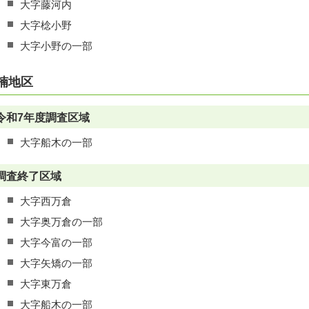
大字藤河内
大字棯小野
大字小野の一部
楠地区
令和7年度調査区域
大字船木の一部
調査終了区域
大字西万倉
大字奥万倉の一部
大字今富の一部
大字矢矯の一部
大字東万倉
大字船木の一部