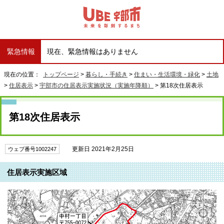
緊急情報
現在、緊急情報はありません
現在の位置：
トップページ
>
暮らし・手続き
>
住まい・生活環境・緑化
>
土地
>
住居表示
>
宇部市の住居表示実施状況（実施年降順）
> 第18次住居表示
第18次住居表示
更新日 2021年2月25日
ウェブ番号1002247
住居表示実施区域