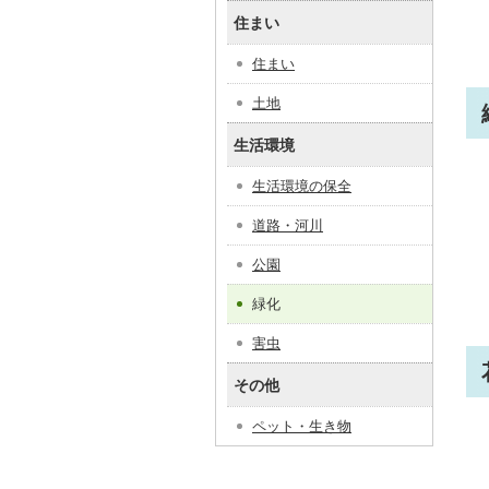
住まい
住まい
土地
生活環境
生活環境の保全
道路・河川
公園
緑化
害虫
その他
ペット・生き物