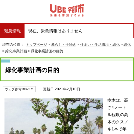
緊急情報
現在、緊急情報はありません
現在の位置：
トップページ
>
暮らし・手続き
>
住まい・生活環境・緑化
>
緑化
>
緑化事業計画
> 緑化事業計画の目的
緑化事業計画の目的
更新日 2021年2月10日
ウェブ番号1002371
樹木は、高
さ4メート
ル程度の高
木のクスノ
キ1本で年