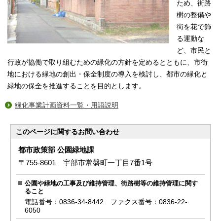
ため、街路
樹の整備や
街を花で飾
る運動な
ど、市民と
行政が協働で取り組むための緑化の方針を定めるとともに、市街
地における緑地の創出・保全制度の導入を検討し、都市の緑化と
緑地の保全を推進することを目的とします。
緑化事業計画資料一覧・用語説明
このページに関する
お問い合わせ
都市政策部 公園緑地課
〒755-8601 宇部市常盤町一丁目7番1号
公園や緑地の工事及び維持管理、街路樹等の維持管理に関す
ること
電話番号：0836-34-8442 ファクス番号：0836-22-
6050