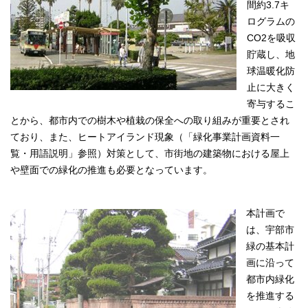
間約3.7キ
ログラムの
CO2を吸収
貯蔵し、地
球温暖化防
止に大きく
寄与するこ
とから、都市内での樹木や植栽の保全への取り組みが重要とされ
ており、また、ヒートアイランド現象（「緑化事業計画資料一
覧・用語説明」参照）対策として、市街地の建築物における屋上
や壁面での緑化の推進も必要となっています。
本計画で
は、宇部市
緑の基本計
画に沿って
都市内緑化
を推進する