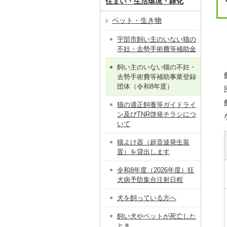
住まい・生活環境・緑化
ペット・生き物
宇部市飼い主のいない猫の
不妊・去勢手術費等補助金
飼い主のいない猫の不妊・
去勢手術費等補助事業登録
団体（令和8年度）
猫の適正飼養等ガイドライ
ン及びTNR啓発チラシにつ
いて
猫よけ器（超音波発生装
置）を貸出します
令和8年度（2026年度）狂
犬病予防集合注射日程
犬を飼っている方へ
飼い犬やペットが死亡した
とき