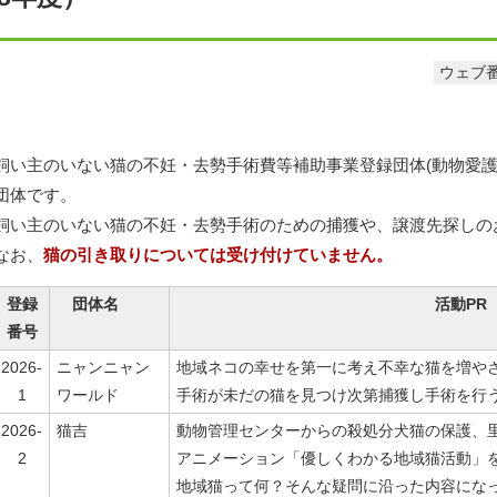
ウェブ番
飼い主のいない猫の不妊・去勢手術費等補助事業登録団体(動物愛護
団体です。
飼い主のいない猫の不妊・去勢手術のための捕獲や、譲渡先探しの
なお、
猫の引き取りについては受け付けていません。
登録
団体名
活動PR
番号
2026-
ニャンニャン
地域ネコの幸せを第一に考え不幸な猫を増や
1
ワールド
手術が未だの猫を見つけ次第捕獲し手術を行
2026-
猫吉
動物管理センターからの殺処分犬猫の保護、
2
アニメーション「優しくわかる地域猫活動」
地域猫って何？そんな疑問に沿った内容にな