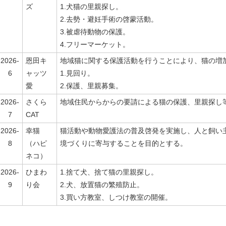
ズ
1.犬猫の里親探し。
2.去勢・避妊手術の啓蒙活動。
3.被虐待動物の保護。
4.フリーマーケット。
2026-
恩田キ
地域猫に関する保護活動を行うことにより、猫の増
6
ャッツ
1.見回り。
愛
2.保護、里親募集。
2026-
さくら
地域住民からからの要請による猫の保護、里親探し
7
CAT
2026-
幸猫
猫活動や動物愛護法の普及啓発を実施し、人と飼い
8
（ハピ
境づくりに寄与することを目的とする。
ネコ）
2026-
ひまわ
1.捨て犬、捨て猫の里親探し。
9
り会
2.犬、放置猫の繁殖防止。
3.買い方教室、しつけ教室の開催。