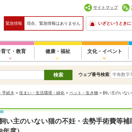
サイトマップ
緊急情報
現在、緊急情報はありません
いざというときに
子育て・教育
健康・福祉
文化・イベント
ウェブ番号検索
・手続き
>
住まい・生活環境・緑化
>
ペット・生き物
> 飼い主のいな
飼い主のいない猫の不妊・去勢手術費等補
8年度）