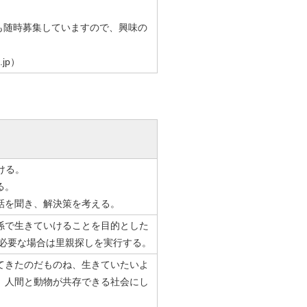
も随時募集していますので、興味の
.jp）
ける。
る。
話を聞き、解決策を考える。
係で⽣きていけることを⽬的とした
、必要な場合は⾥親探しを実⾏する。
てきたのだものね、生きていたいよ
、人間と動物が共存できる社会にし