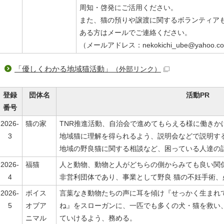
周知・啓発にご活用ください。
また、猫の預りや譲渡に関するボランティア
ある方はメールでご連絡ください。
（メールアドレス：nekokichi_ube@yahoo.co
「優しくわかる地域猫活動」
（外部リンク）
登録
団体名
活動PR
番号
2026-
猫の家
TNR推進活動、⾃治会で進めてもらえる様に働きか
3
地域猫に理解を得られるよう、説明会などで説明す
地域の野良猫に関する相談など、困っている⼈達の
2026-
福猫
⼈と動物、動物と⼈がどちらの側からみても良い関
4
⾮営利団体であり、事業として野良 猫の不妊⼿術
2026-
ボイス
言葉なき動物たちの声に耳を傾け『せっかく生まれ
5
オブア
ね』をスローガンに、一匹でも多くの犬・猫を救い
ニマル
ていけるよう、務める。