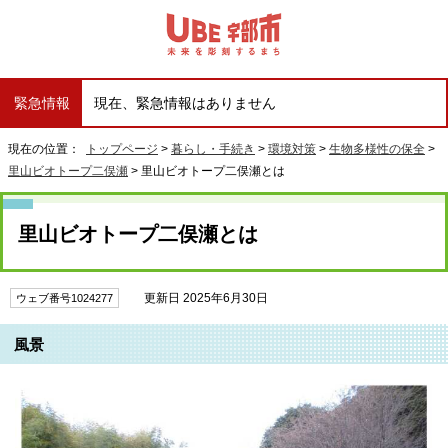
緊急情報
現在、緊急情報はありません
現在の位置：
トップページ
>
暮らし・手続き
>
環境対策
>
生物多様性の保全
>
里山ビオトープ二俣瀬
> 里山ビオトープ二俣瀬とは
里山ビオトープ二俣瀬とは
更新日 2025年6月30日
ウェブ番号1024277
風景