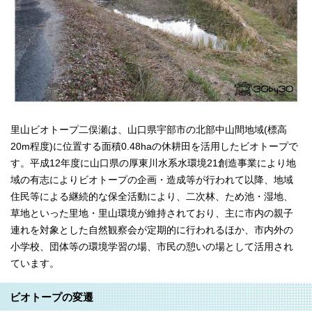
里山ビオトープ二俣瀬は、山口県宇部市の北部中山間地域(標高
20m程度)に位置する面積0.48haの休耕田を活用したビオトープで
す。平成12年度に山口県の厚東川水系水環境21創造事業により地
域の有志によりビオトープの企画・造成等が行われて以降、地域
住民等による継続的な保全活動により、二次林、ため池・湿地、
草地といった里地・里山環境が維持されており、主に市内の親子
連れを対象とした自然観察会が定期的に行われるほか、市内外の
小学校、団体等の環境学習の場、市民の憩いの場として活用され
ています。
ビオトープの変遷