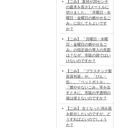
【ごみ】 直径が20センチ
の庭木を長さ1メートルに
切りました。「月曜日・水
曜日・金曜日の燃やせるご
み」に出してもよいです
か？
【ごみ】 「月曜日・水曜
日・金曜日の燃やせるご
み」の指定袋の導入の意図
は？なぜ、市販の袋ではい
けないのですか？
【ごみ】 「プラスチック製
容器包装」や、「びん・
缶」、「ペットボトル」、
「燃やせないごみ」等を出
すときに、市販の半透明の
袋は使えないのですか？
【ごみ】 古くなった消火器
を処分したいのですが、ど
うすればよいのでしょう
か？