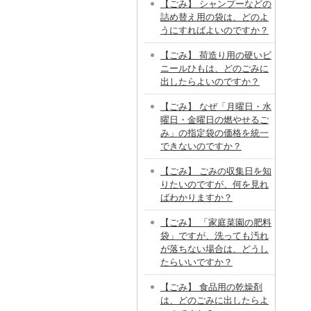
【ごみ】 シャンプーなどの
詰め替え用の袋は、どのよ
うにすればよいのですか？
【ごみ】 荷造り用の硬いビ
ニールひもは、どのごみに
出したらよいのですか？
【ごみ】 なぜ「月曜日・水
曜日・金曜日の燃やせるご
み」の指定袋の価格を統一
できないのですか？
【ごみ】 ごみの収集日を知
りたいのですが、何を見れ
ばわかりますか？
【ごみ】 「家庭菜園の肥料
袋」ですが、洗っても汚れ
が落ちない場合は、どうし
たらいいですか？
【ごみ】 食品用の乾燥剤
は、どのごみに出したらよ