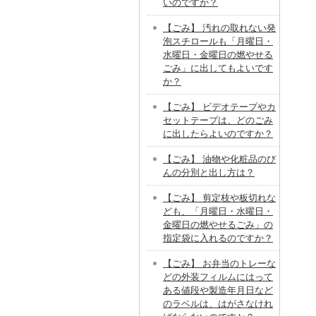
いのですか？
【ごみ】 汚れの取れない発
泡スチロールも「月曜日・
水曜日・金曜日の燃やせる
ごみ」に出してもよいです
か？
【ごみ】 ビデオテープやカ
セットテープは、どのごみ
に出したらよいのですか？
【ごみ】 油物や化粧品のび
んの分別と出し方は？
【ごみ】 剪定枝や板切れな
ども、「月曜日・水曜日・
金曜日の燃やせるごみ」の
指定袋に入れるのですか？
【ごみ】 お弁当のトレーな
どの外装フィルムにはって
ある値段や製造年月日など
のラベルは、はがさなけれ