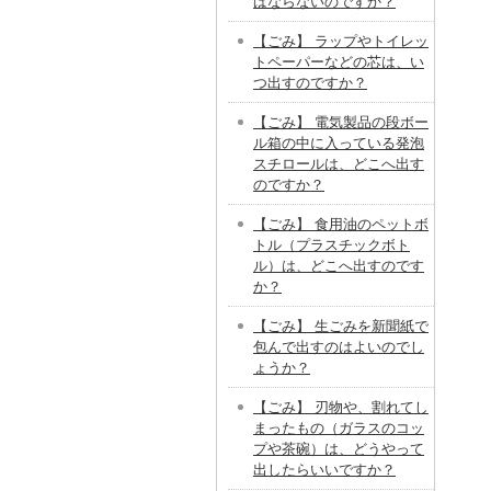
ばならないのですか？
【ごみ】 ラップやトイレッ
トペーパーなどの芯は、い
つ出すのですか？
【ごみ】 電気製品の段ボー
ル箱の中に入っている発泡
スチロールは、どこへ出す
のですか？
【ごみ】 食用油のペットボ
トル（プラスチックボト
ル）は、どこへ出すのです
か？
【ごみ】 生ごみを新聞紙で
包んで出すのはよいのでし
ょうか？
【ごみ】 刃物や、割れてし
まったもの（ガラスのコッ
プや茶碗）は、どうやって
出したらいいですか？