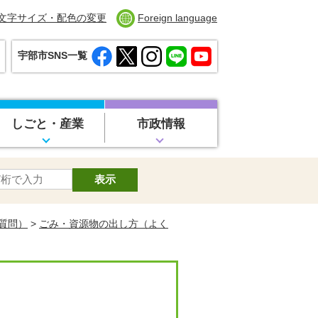
文字サイズ・配色の変更
Foreign language
宇部市SNS一覧
しごと・産業
市政情報
質問）
>
ごみ・資源物の出し方（よく