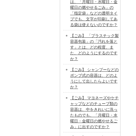
は、「月曜日・水曜日・金
曜日の燃やせるごみ」の
「指定袋」などの透明タイ
プでも、文字が印刷してあ
る袋は使えないのですか？
【ごみ】 「プラスチック製
容器包装」の「汚れを落と
す」とは、どの程度、ま
た、どのようにするのです
か？
【ごみ】 シャンプーなどの
ポンプ式の容器は、どのよ
うにして出したらよいです
か？
【ごみ】 マヨネーズやケチ
ャップなどのチューブ類の
容器は、中をきれいに洗っ
たものでも、「月曜日・水
曜日・金曜日の燃やせるご
み」に出すのですか？