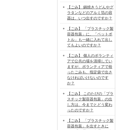
【ごみ】 鍋焼きうどんやグ
ラタンなどのアルミ箔の容
器は、いつ出すのですか？
【ごみ】 「プラスチック製
容器包装」に、「ペットボ
トル」も一緒に入れて出し
てもよいのですか？
【ごみ】 個人のボランティ
アで公共の場を清掃してい
ますが、ボランティアで拾
ったごみも、指定袋で出さ
なければいけないのです
か？
【ごみ】 このたびの「プラ
スチック製容器包装」の出
し方は、今までとどう変わ
ったのですか？
【ごみ】 「プラスチック製
容器包装」を出すときに