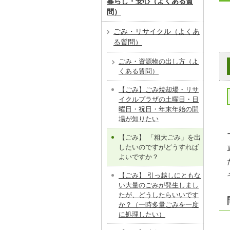
暮らし・安心（よくある質
問）
ごみ・リサイクル（よくあ
る質問）
ごみ・資源物の出し方（よ
くある質問）
【ごみ】ごみ焼却場・リサ
イクルプラザの土曜日・日
曜日・祝日・年末年始の開
場が知りたい
【ごみ】 「粗大ごみ」を出
したいのですがどうすれば
よいですか？
【ごみ】 引っ越しにともな
い大量のごみが発生しまし
たが、どうしたらいいです
か？（一時多量ごみを一度
に処理したい）