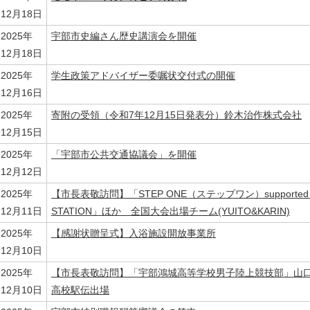
12月18日
2025年
宇部市史編さん歴史講演会を開催
12月18日
2025年
学生政策アドバイザー委嘱状交付式の開催
12月16日
2025年
寄附の受領（令和7年12月15日発表分）鈴木治作株式会社
12月15日
2025年
「宇部市公共交通協議会」を開催
12月12日
2025年
【市長表敬訪問】「STEP ONE（ステップワン）supported by
12月11日
STATION」ほか 全国大会出場チーム(YUITO&KARIN)
2025年
【感謝状贈呈式】入浴施設開放事業所
12月10日
2025年
【市⻑表敬訪問】「宇部鴻城⾼等学校男⼦陸上競技部」⼭
12月10日
⾼校駅伝出場