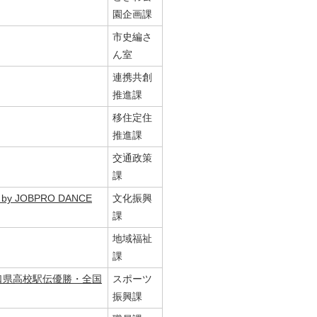
園企画課
市史編さ
ん室
連携共創
推進課
移住定住
推進課
交通政策
課
 JOBPRO DANCE
文化振興
課
地域福祉
課
⼝県⾼校駅伝優勝・全国
スポーツ
振興課