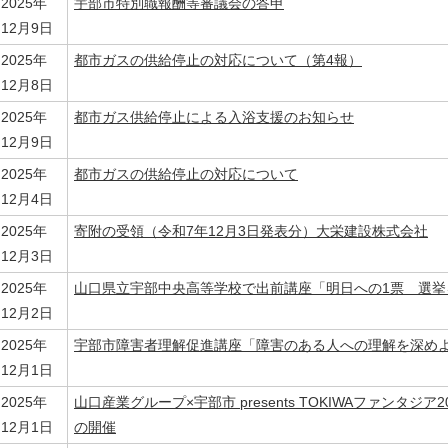
2025年
宇部市特別職報酬等審議会の答申
12月9日
2025年
都市ガスの供給停止の対応について（第4報）
12月8日
2025年
都市ガス供給停止による入浴支援のお知らせ
12月9日
2025年
都市ガスの供給停止の対応について
12月4日
2025年
寄附の受領（令和7年12月3日発表分）大栄建設株式会社
12月3日
2025年
山口県立宇部中央高等学校で出前講座「明日への1票 選挙
12月2日
2025年
宇部市障害者理解促進講座「障害のある人への理解を深め
12月1日
2025年
山口産業グループ×宇部市 presents TOKIWAファンタジ
12月1日
の開催