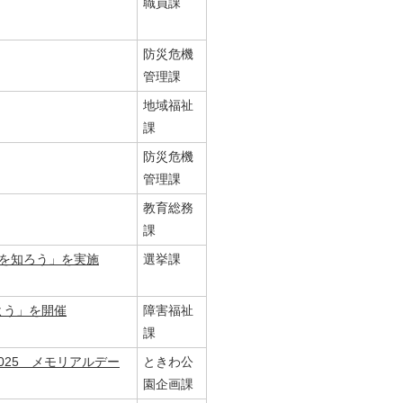
職員課
防災危機
管理課
地域福祉
課
防災危機
管理課
教育総務
課
を知ろう」を実施
選挙課
よう」を開催
障害福祉
課
ア2025 メモリアルデー
ときわ公
園企画課