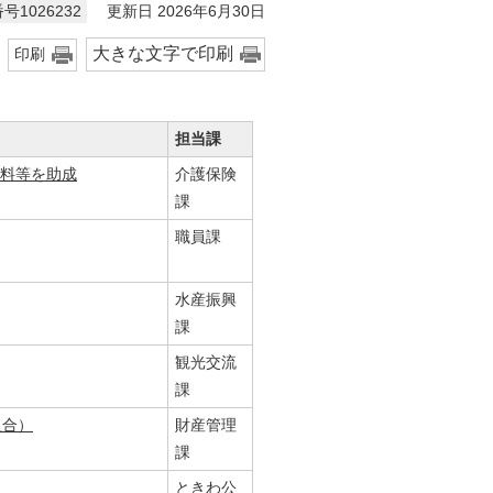
更新日 2026年6月30日
号1026232
大きな文字で印刷
印刷
担当課
数料等を助成
介護保険
課
職員課
水産振興
課
観光交流
課
組合）
財産管理
課
ときわ公