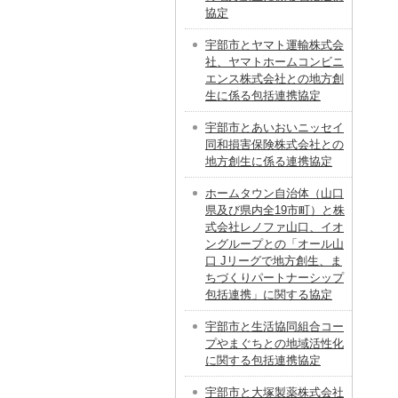
協定
宇部市とヤマト運輸株式会
社、ヤマトホームコンビニ
エンス株式会社との地方創
生に係る包括連携協定
宇部市とあいおいニッセイ
同和損害保険株式会社との
地方創生に係る連携協定
ホームタウン自治体（山口
県及び県内全19市町）と株
式会社レノファ山口、イオ
ングループとの「オール山
口 Jリーグで地方創生、ま
ちづくりパートナーシップ
包括連携」に関する協定
宇部市と生活協同組合コー
プやまぐちとの地域活性化
に関する包括連携協定
宇部市と大塚製薬株式会社