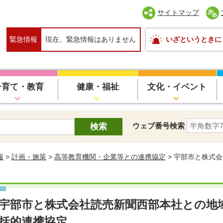
サイトマップ
緊急情報
現在、緊急情報はありません
いざというときに
子育て・教育
健康・福祉
文化・イベント
ウェブ番号検索
報
>
計画・施策
>
高等教育機関・企業等との連携協定
> 宇部市と株式
宇部市と株式会社読売新聞西部本社との地
括的連携協定