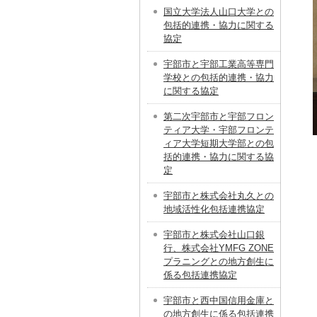
国立大学法人山口大学との
包括的連携・協力に関する
協定
宇部市と宇部工業高等専門
学校との包括的連携・協力
に関する協定
第二次宇部市と宇部フロン
ティア大学・宇部フロンテ
ィア大学短期大学部との包
括的連携・協力に関する協
定
宇部市と株式会社丸久との
地域活性化包括連携協定
宇部市と株式会社山口銀
行、株式会社YMFG ZONE
プラニングとの地方創生に
係る包括連携協定
宇部市と西中国信用金庫と
の地方創生に係る包括連携