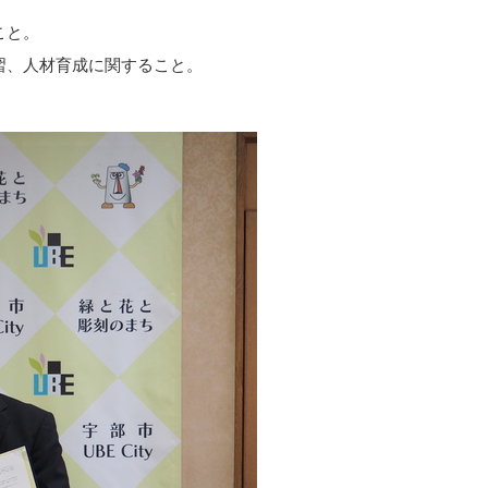
こと。
習、人材育成に関すること。
。