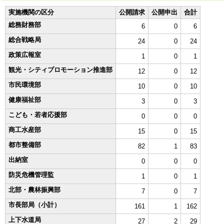
実施機関の区分
公開請求
公開申出
合計
総務財務部
6
0
6
総合戦略局
24
0
24
政策広報室
1
0
1
観光・シティプロモーション推進部
12
0
12
市民環境部
10
0
10
健康福祉部
3
0
3
こども・若者応援部
0
0
0
商工水産部
15
0
15
都市整備部
82
1
83
出納室
0
0
0
防災危機管理監
1
0
1
北部・農林振興部
7
0
7
市長部局（小計）
161
1
162
上下水道局
27
2
29