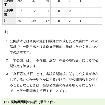
公開請
286
237
46
0
2
1
0
求
公開申
3
2
1
0
0
0
0
出
計
289
239
47
0
2
1
0
注）
公開請求とは条例の施行日以降に作成した公文書についての
請求で、公開申出とは条例施行日前に作成した公文書につい
ての請求です。
「非公開」は、「不存在」及び「存否応答拒否」による非公
開決定を除きます。
「存否応答拒否」とは、当該公開請求に関する公文書が存在
しているか否かを明らかにするだけで、非公開情報を公開す
ることとなるときは、当該公文書の存否を明らかにしない
で、当該公開請求を拒否することです。
（2）実施機関別の内訳（単位：件）