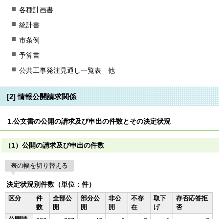
各種計画書
統計書
市条例
予算書
公共工事発注見通し一覧表 他
[2] 情報公開請求関係
1.公文書の公開の請求及び申出の件数とその決定状況
（1）公開の請求及び申出の件数
表の幅を切り替える
決定状況別件数（単位：件）
区分
件
全部公
部分公
非公
不存
取下
存否応答拒
数
開
開
開
在
げ
否