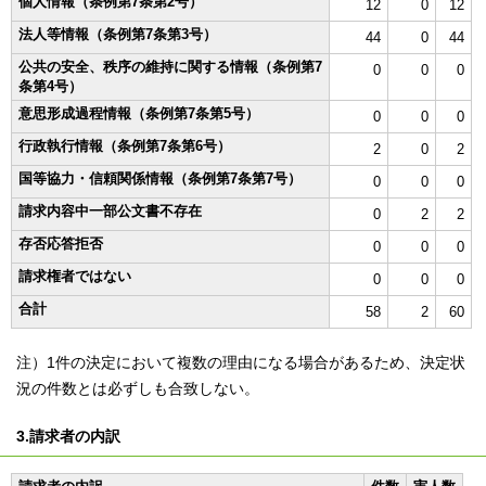
個人情報（条例第7条第2号）
12
0
12
法人等情報（条例第7条第3号）
44
0
44
公共の安全、秩序の維持に関する情報（条例第7
0
0
0
条第4号）
意思形成過程情報（条例第7条第5号）
0
0
0
行政執行情報（条例第7条第6号）
2
0
2
国等協力・信頼関係情報（条例第7条第7号）
0
0
0
請求内容中一部公文書不存在
0
2
2
存否応答拒否
0
0
0
請求権者ではない
0
0
0
合計
58
2
60
注）1件の決定において複数の理由になる場合があるため、決定状
況の件数とは必ずしも合致しない。
3.請求者の内訳