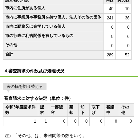
請求者の内訳
件数
実人数
市内に住所がある個人
40
10
市内に事業所や事務所を持つ個人、法人その他の団体
241
36
市内に勤務又は在学している個人
0
0
市の行政に利害関係を有しているもの
8
6
その他
0
0
合計
289
52
4.審査請求の件数及び処理状況
表の幅を切り替える
審査請求に対する決定（単位：件）
令和3年度請求件
認
一部認
棄
却
取下
審議
その
数
容
容
却
下
げ
中
他
1
1
0
0
0
0
0
0
注）「その他」は、未諮問等の数をいう。