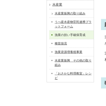
水産業
水産業振興の取り組み
うべ産水産物官民連携プラ
ットフォーム
漁業の担い手確保育成
種苗放流
漁業資源増養殖事業
水産業振興 その他の取り
組み
「おさかな料理教室」レシ
ピ