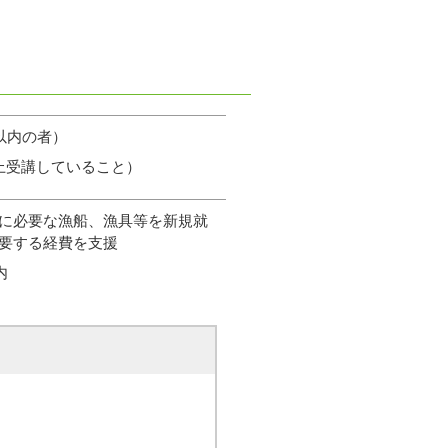
以内の者）
上受講していること）
に必要な漁船、漁具等を新規就
要する経費を支援
内