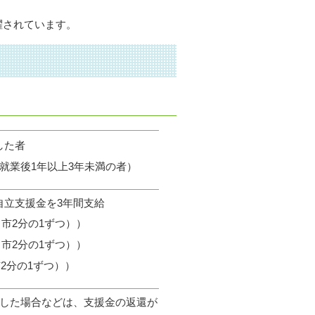
躍されています。
した者
就業後1年以上3年未満の者）
自立支援金を3年間支給
県・市2分の1ずつ））
県・市2分の1ずつ））
市2分の1ずつ））
職した場合などは、支援金の返還が