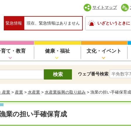
サイトマップ
緊急情報
現在、緊急情報はありません
いざというときに
子育て・教育
健康・福祉
文化・イベント
ウェブ番号検索
・産業
>
産業
>
水産業
>
水産業振興の取り組み
> 漁業の担い手確保育
漁業の担い手確保育成