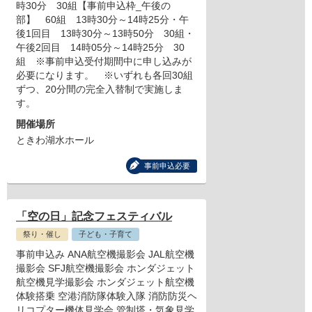
時30分 30組【事前申込枠_午後の
部】 60組 13時30分～14時25分・午
後1回目 13時30分～13時50分 30組・
午後2回目 14時05分～14時25分 30
組 ※事前申込受付期間中に申し込みが
必要になります。 ※いずれも各回30組
ずつ、20分間の完全入替制で実施しま
す。
開催場所
ときわ湖水ホール
事前申込必要
「空の日」記念フェスティバル
祭り・催し
子ども・子育て
事前申込み ANA航空機撮影会 JAL航空機
撮影会 SFJ航空機撮影会 ホンダジェット
航空機見学撮影会 ホンダジェット航空機
体験搭乗 空港消防隊体験入隊 消防防災ヘ
リコプター機体見学会 管制塔・気象見学