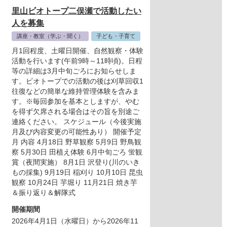
里山ビオトープ二俣瀬で活動したい
人を募集
講座・教室（学ぶ・聞く）
子ども・子育て
月1回程度、土曜日開催、自然観察・体験
活動を行います(午前9時～11時頃)。日程
等の詳細は3月中旬ごろにお知らせしま
す。ビオトープでの活動の後は刈草回収1
往復などの簡単な維持管理体験を含みま
す。※毎回参加を基本としますが、やむ
を得ず欠席される場合はその旨を別途ご
連絡ください。 スケジュール（今後実施
月及び内容変更の可能性あり） 開催予定
月 内容 4月18日 野草観察 5月9日 野鳥観
察 5月30日 田植え体験 6月中旬ごろ 蛍観
賞（夜間実施） 8月1日 沢登り(川のいき
もの採集) 9月19日 稲刈り 10月10日 昆虫
観察 10月24日 芋堀り 11月21日 焼き芋
＆振り返り＆解隊式
開催期間
2026年4月1日（水曜日）から2026年11