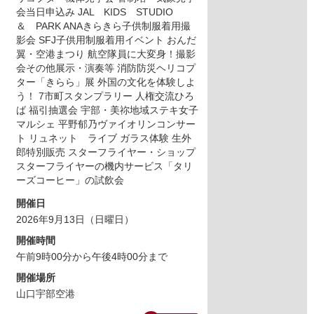
会当日申込み JAL KIDS STUDIO
＆ PARK ANAきらきら子供制服着用撮
影会 SFJ子供用制服着用イベント おんだ
翼・空港まつり 航空隊員に大変身！撮影
会その他展示・演奏等 消防防災ヘリコプ
ター「きらら」展 外国の文化を体験しよ
う！ 7市町スタンプラリー 人権交流ひろ
ば 福引抽選会 宇部・美祢地域ステキ女子
マルシェ 平野郁乃ヴァイオリンコンサー
ト リュネット ライブ ガラス体験 生外
郎特別販売 スターフライヤー・ショップ
スターフライヤーの機内サービス「タリ
ーズコーヒー」の試飲会
開催日
2026年9月13日（日曜日）
開催時間
午前9時00分から午後4時00分まで
開催場所
山口宇部空港