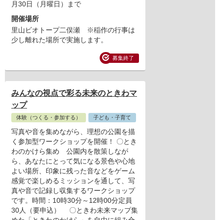
月30日（月曜日）まで
開催場所
里山ビオトープ二俣瀬 ※稲作の行事は
少し離れた場所で実施します。
募集終了
みんなの視点で彩る未来のときわマ
ップ
体験（つくる・参加する）
子ども・子育て
写真や音を集めながら、理想の公園を描
く参加型ワークショップを開催！ 〇とき
わのかけら集め 公園内を散策しなが
ら、あなたにとって気になる景色や心地
よい場所、印象に残った音などをゲーム
感覚で楽しめるミッションを通して、写
真や音で記録し収集するワークショップ
です。時間：10時30分～12時00分定員
30人（要申込） 〇ときわ未来マップ集