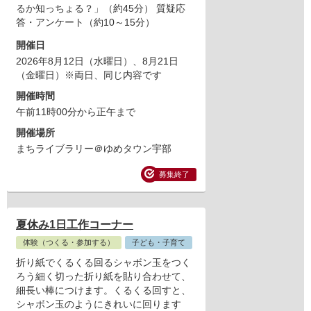
るか知っちょる？」（約45分） 質疑応
答・アンケート（約10～15分）
開催日
2026年8月12日（水曜日）
、8月21日
（金曜日）
※両日、同じ内容です
開催時間
午前11時00分から正午まで
開催場所
まちライブラリー＠ゆめタウン宇部
募集終了
夏休み1日工作コーナー
体験（つくる・参加する）
子ども・子育て
折り紙でくるくる回るシャボン玉をつく
ろう細く切った折り紙を貼り合わせて、
細長い棒につけます。くるくる回すと、
シャボン玉のようにきれいに回ります