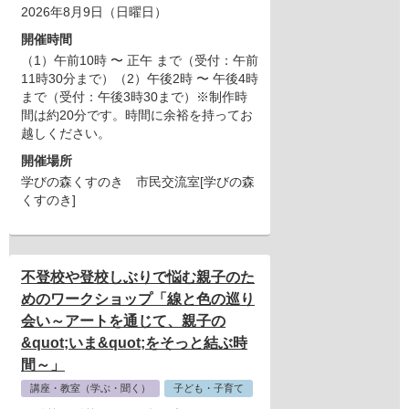
2026年8月9日（日曜日）
開催時間
（1）午前10時 〜 正午 まで（受付：午前
11時30分まで）（2）午後2時 〜 午後4時
まで（受付：午後3時30まで）※制作時
間は約20分です。時間に余裕を持ってお
越しください。
開催場所
学びの森くすのき 市民交流室[学びの森
くすのき]
不登校や登校しぶりで悩む親子のた
めのワークショップ「線と色の巡り
会い～アートを通じて、親子の
&quot;いま&quot;をそっと結ぶ時
間～」
講座・教室（学ぶ・聞く）
子ども・子育て