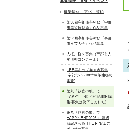
募集情報 文化・イベント
募集情報 文化・芸術
第58回宇部市芸術祭「宇部
市美術展覧会」作品募集
第58回宇部市芸術祭「宇部
市文芸大会」作品募集
人権川柳を募集（宇部市人
権川柳コンクール）
UBE箏キッズ参加者募集
(宇部市小・中学生筝曲振興
事業)
第九「歓喜の歌」で
HAPPY END 2026合唱団募
集(募集は終了しました)
第九『歓喜の歌』で
HAPPY END2026 in 渡辺
翁記念会館 THE FINAL ス
ポンサー募集