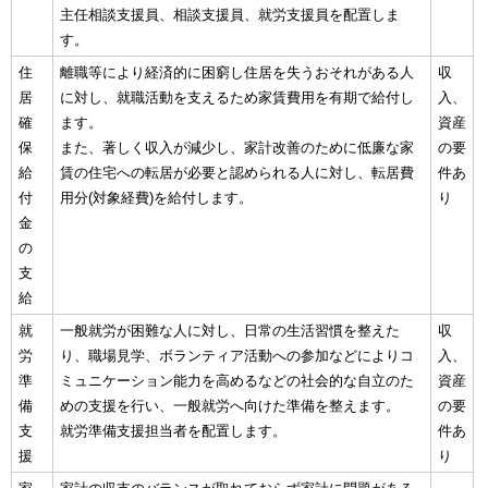
主任相談支援員、相談支援員、就労支援員を配置しま
す。
住
離職等により経済的に困窮し住居を失うおそれがある人
収
居
に対し、就職活動を支えるため家賃費用を有期で給付し
入、
確
ます。
資産
保
また、著しく収入が減少し、家計改善のために低廉な家
の要
給
賃の住宅への転居が必要と認められる人に対し、転居費
件あ
付
用分(対象経費)を給付します。
り
金
の
支
給
就
一般就労が困難な人に対し、日常の生活習慣を整えた
収
労
り、職場見学、ボランティア活動への参加などによりコ
入、
準
ミュニケーション能力を高めるなどの社会的な自立のた
資産
備
めの支援を行い、一般就労へ向けた準備を整えます。
の要
支
就労準備支援担当者を配置します。
件あ
援
り