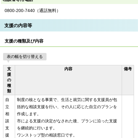
0800-200-7440（通話無料）
支援の内容等
支援の種類及び内容
表の幅を切り替える
支
内容
備考
援
の
種
類
自
制度の核となる事業で、生活と就労に関する支援員が包
立
括的な相談支援を行い、その人に応じた自立のプランを
相
作成します。
談
市による支援の決定がなされた後、プランに沿った支援
支
を継続的に行います。
援
ワンストップ型の相談窓口です。