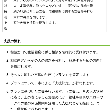
家
家計の収支のバランスが取れておらず家計に問題がある
計
人、多重債務に陥った人などに対し、家計表の作成や滞
改
納の解消に向けた支援、債務整理に関する支援等を行い
善
家計の再生を図ります。
支
家計改善支援員を配置します。
援
支援の流れ
相談窓口で生活困窮に係る相談を包括的に受け付けます。
相談内容からその人の課題を分析し、解決するための方向性
を検討します。
その人に応じた支援の計画（プラン）を策定します。
プランについて、市による「支援決定」が行われます。
プランに基づいた支援を行います。（支援は、その人の状況
に応じ、上の表に示した支援のほか、福祉事務所やハローワ
ークその他の関係機関を活用した支援などが包括的に、ま
た、継続的に行われます。）