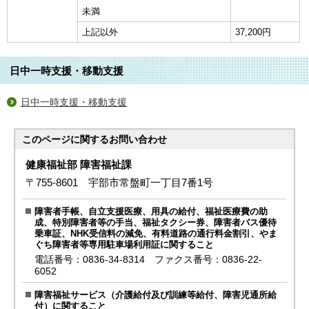
未満
上記以外
37,200円
日中一時支援・移動支援
日中一時支援・移動支援
このページに関する
お問い合わせ
健康福祉部 障害福祉課
〒755-8601 宇部市常盤町一丁目7番1号
障害者手帳、自立支援医療、用具の給付、福祉医療費の助
成、特別障害者等の手当、福祉タクシー券、障害者バス優待
乗車証、NHK受信料の減免、有料道路の通行料金割引、やま
ぐち障害者等専用駐車場利用証に関すること
電話番号：0836-34-8314 ファクス番号：0836-22-
6052
障害福祉サービス（介護給付及び訓練等給付、障害児通所給
付）に関すること