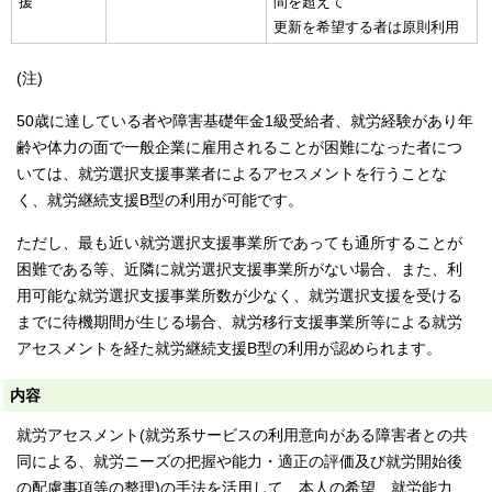
援
間を超えて
更新を希望する者は原則利用
(注)
50歳に達している者や障害基礎年金1級受給者、就労経験があり年
齢や体力の面で一般企業に雇用されることが困難になった者につ
いては、就労選択支援事業者によるアセスメントを行うことな
く、就労継続支援B型の利用が可能です。
ただし、最も近い就労選択支援事業所であっても通所することが
困難である等、近隣に就労選択支援事業所がない場合、また、利
用可能な就労選択支援事業所数が少なく、就労選択支援を受ける
までに待機期間が生じる場合、就労移行支援事業所等による就労
アセスメントを経た就労継続支援B型の利用が認められます。
内容
就労アセスメント(就労系サービスの利用意向がある障害者との共
同による、就労ニーズの把握や能力・適正の評価及び就労開始後
の配慮事項等の整理)の手法を活用して、本人の希望、就労能力、