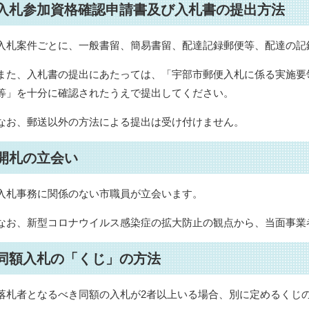
入札参加資格確認申請書及び入札書の提出方法
入札案件ごとに、一般書留、簡易書留、配達記録郵便等、配達の記
また、入札書の提出にあたっては、「宇部市郵便入札に係る実施要
等」を十分に確認されたうえで提出してください。
なお、郵送以外の方法による提出は受け付けません。
開札の立会い
入札事務に関係のない市職員が立会います。
なお、新型コロナウイルス感染症の拡大防止の観点から、当面事業
同額入札の「くじ」の方法
落札者となるべき同額の入札が2者以上いる場合、別に定めるくじ