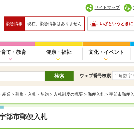
サイトマップ
緊急情報
現在、緊急情報はありません
いざというときに
子育て・教育
健康・福祉
文化・イベント
ウェブ番号検索
・産業
>
募集・入札・契約
>
入札制度の概要
>
郵便入札
> 宇部市郵便
宇部市郵便入札