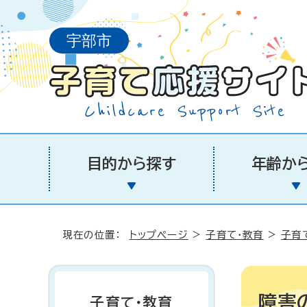
目的から探す
年齢か
現在の位置：
トップページ
>
子育て・教育
>
子育
障害
子育て・教育