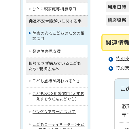
利用日時
ひとり親家庭等相談窓口
相談場所
発達不安や障がいに関する事
障害のあるこどものための相
談窓口
関連情
発達障害児支援
特別
相談できず悩んでいるこども
特別
たち・親御さんへ
こども虐待が疑われるとき
こ
こどもSOS相談窓口（えすお
ーえすそうだんまどぐち）
教
ヤングケアラーについて
〒
こどもコーディネーター（子ど