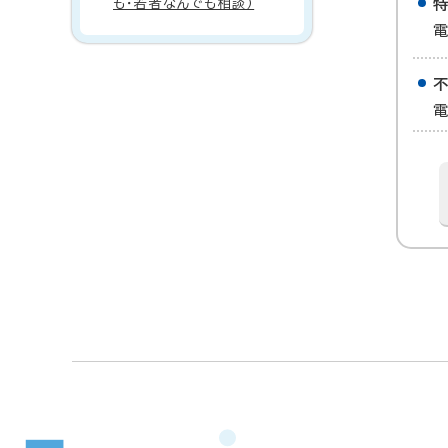
も・若者なんでも相談）
電
電