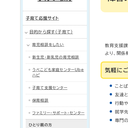
子育て応援サイト
目的から探す（子育て）
育児相談をしたい
教育支援課
より、関係
新生児・新乳児の育児相談
気軽に
うべこども家庭センターUbe
ハピ
こと
子育て支援センター
友達
保育相談
行動
就学
ファミリー・サポート・センター
専門
ひとり親の方