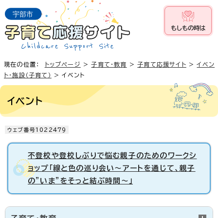
もしもの時は
現在の位置：
トップページ
>
子育て・教育
>
子育て応援サイト
>
イベン
ト・施設（子育て）
> イベント
イベント
ウェブ番号1022479
不登校や登校しぶりで悩む親子のためのワークシ
ョップ「線と色の巡り会い～アートを通じて、親子
の"いま"をそっと結ぶ時間～」